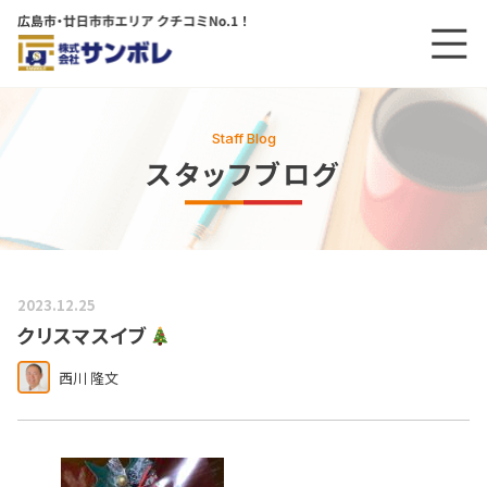
メニ
メインコンテンツにスキップする
Staff Blog
スタッフブログ
2023.12.25
クリスマスイブ
西川 隆文