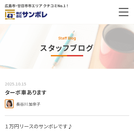
メニ
メインコンテンツにスキップする
Staff Blog
スタッフブログ
2025.10.15
ターボ車あります
長谷川 加奈子
１万円リースのサンボレです♪