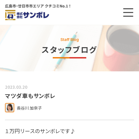
メニ
メインコンテンツにスキップする
Staff Blog
スタッフブログ
2023.03.20
マツダ車もサンボレ
長谷川 加奈子
１万円リースのサンボレです♪