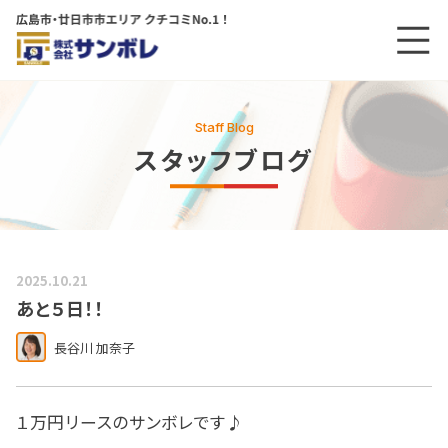
メニ
メインコンテンツにスキップする
Staff Blog
スタッフブログ
2025.10.21
あと５日！！
長谷川 加奈子
１万円リースのサンボレです♪