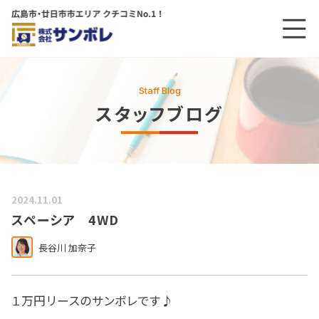
メニ
メインコンテンツにスキップする
Staff Blog
スタッフブログ
2024.11.01
スペーシア 4WD
長谷川 加奈子
１万円リースのサンボレです♪