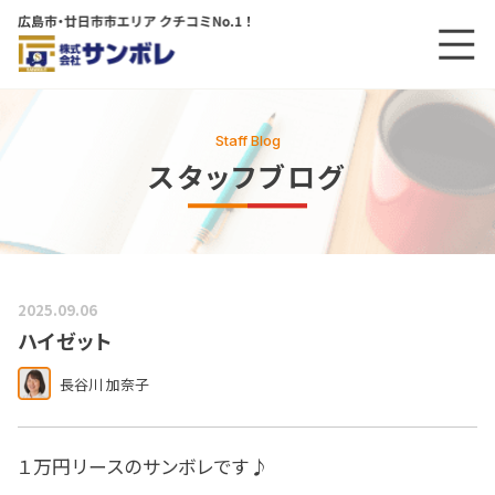
メニ
メインコンテンツにスキップする
Staff Blog
スタッフブログ
2025.09.06
ハイゼット
長谷川 加奈子
１万円リースのサンボレです♪