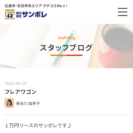
メニ
メインコンテンツにスキップする
Staff Blog
スタッフブログ
2023.08.23
フレアワゴン
長谷川 加奈子
１万円リースのサンボレです♪