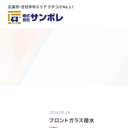
メインコンテンツにスキップする
2024.06.23
フロントガラス撥水