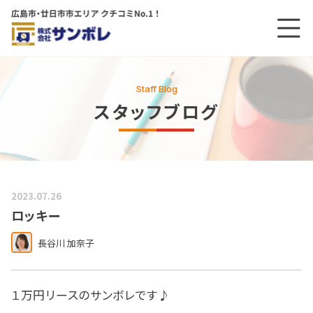
メニ
メインコンテンツにスキップする
Staff Blog
スタッフブログ
2023.07.26
ロッキー
長谷川 加奈子
１万円リースのサンボレです♪