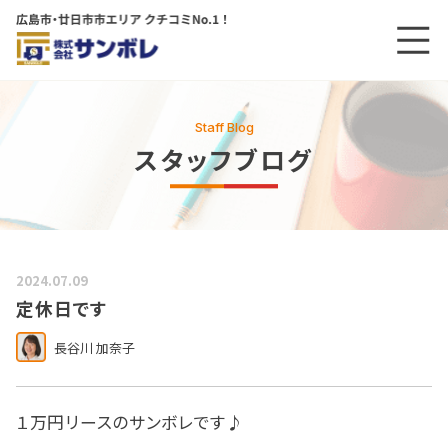
メニ
メインコンテンツにスキップする
Staff Blog
スタッフブログ
2024.07.09
定休日です
長谷川 加奈子
１万円リースのサンボレです♪