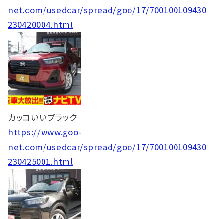
net.com/usedcar/spread/goo/17/700100109430
230420004.html
カッコいいブラック
https://www.goo-
net.com/usedcar/spread/goo/17/700100109430
230425001.html