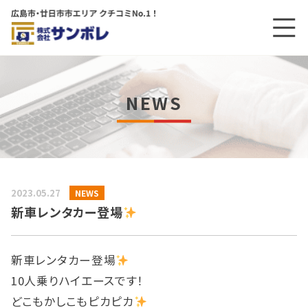
メニ
メインコンテンツにスキップする
NEWS
2023.05.27
NEWS
新車レンタカー登場
新車レンタカー登場
10人乗りハイエースです！
どこもかしこもピカピカ